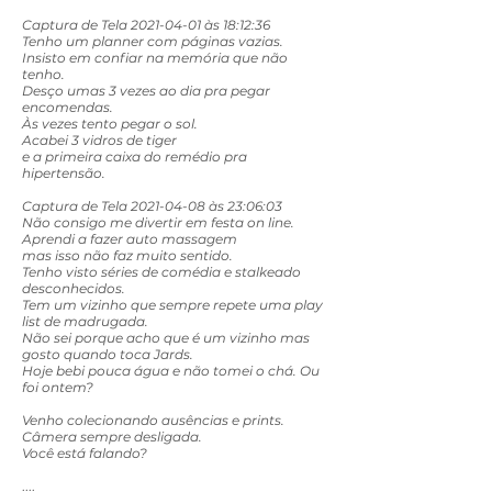
Captura de Tela 2021-04-01 às 18:12:36
Tenho um planner com páginas vazias.
Insisto em confiar na memória que não
tenho.
Desço umas 3 vezes ao dia pra pegar
encomendas.
Às vezes tento pegar o sol.
Acabei 3 vidros de tiger
e a primeira caixa do remédio pra
hipertensão.
Captura de Tela 2021-04-08 às 23:06:03
Não consigo me divertir em festa on line.
Aprendi a fazer auto massagem
mas isso não faz muito sentido.
Tenho visto séries de comédia e stalkeado
desconhecidos.
Tem um vizinho que sempre repete uma play
list de madrugada.
Não sei porque acho que é um vizinho mas
gosto quando toca Jards.
Hoje bebi pouca água e não tomei o chá. Ou
foi ontem?
Venho colecionando ausências e prints.
Câmera sempre desligada.
Você está falando?
....