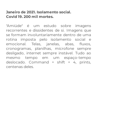
Janeiro de 2021. Isolamento social.
Covid 19. 200 mil mortes.
"Amiúde" é um estudo sobre imagens
recorrentes e dissidentes de si. Imagens que
se formam involuntariamente dentro de uma
rotina imposta pelo isolamento social e
emocional.
Telas, janelas, abas, fluxos,
cronogramas, planilhas, microfone sempre
desligado, internet sempre instável.
Tudo ao
mesmo tempo em um espaço-tempo
deslocado. Command + shift + 4, prints,
centenas deles.
O que resiste na repetição? Que imagens se
encontra além da própria projetada por 5
segundos antes de desligar a câmera?
"Amiúde" é sobre a rotina de uma fotógrafa
que passa a fotografar através de um teclado
todos os dias. Recorta frames, abre olhos
fechados, briga com fotografias perfeitas
demais em bancos de imagens. Em meio a
solidão e esgotamento mental, imagina
reencontros, com pessoas, com lugares, com
sensações. Através de buscas em banco de
imagens gratuitos, constrói uma realidade
paralela enquanto tira prints de reuniões on